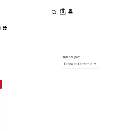
0
D
Ordenar por: