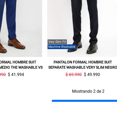
Very Slim Fit
Machine Washable
ORMAL HOMBRE SUIT
PANTALON FORMAL HOMBRE SUIT
MEDIO THE WASHABLE VS
SEPARATE WASHABLE VERY SLIM NEGR
990
$ 41.994
$ 69.990
$ 49.990
Mostrando 2 de 2
Gracias por inscribirte!
Aquí esta tu cupón, usalo en tu siguiente
compra. Valido por 72 hrs.