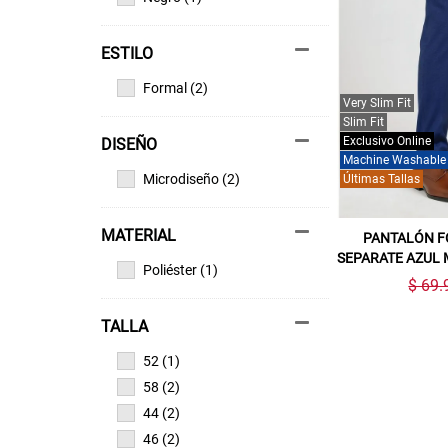
ESTILO
Formal (2)
Very Slim Fit
Slim Fit
Exclusivo Online
DISEÑO
Machine Washable
Microdiseño (2)
Últimas Tallas
MATERIAL
PANTALÓN F
SEPARATE AZUL 
Poliéster (1)
$ 69.
TALLA
52 (1)
58 (2)
44 (2)
46 (2)