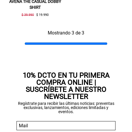
AVENA THE CASUAL DOBBY
SHIRT
$ 39.990
$ 19.990
Mostrando 3 de 3
Gracias por inscribirte!
Aquí esta tu cupón, usalo en tu siguiente
compra. Valido por 72 hrs.
10% DCTO EN TU PRIMERA
COMPRA ONLINE |
SUSPE01
SUSCRÍBETE A NUESTRO
NEWSLETTER
Regístrate para recibir las últimas noticias: preventas
exclusivas, lanzamientos, ediciones limitadas y
eventos.