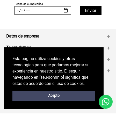
Datos de empresa
+
Te ayudamos
+
Esta página utiliza cookies y otras
Esta página utiliza cookies y otras
Medios de pago
+
tecnologías para que podamos mejorar su
tecnologías para que podamos mejorar su
Contáctanos
+
experiencia en nuestro sitio. El seguir
experiencia en nuestro sitio. El seguir
navegando en perryellis.cl significa que estás
navegando en [seu-dominio] significa que
de acuerdo con el uso de cookies.
estás de acuerdo con el uso de cookies.
Síguenos en nuestras RRSS
Trabaja con Nosotros
Acepto
Acepto