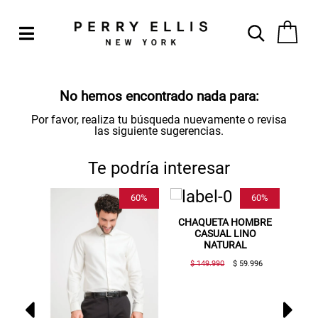
No hemos encontrado nada para:
Por favor, realiza tu búsqueda nuevamente o revisa
las siguiente sugerencias.
Te podría interesar
55%
60%
60%
MBRE
CHAQUETA HOMBRE
C
HAKI
CASUAL LINO
NATURAL
ES
19.990
$ 149.990
$ 59.996
$