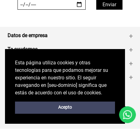
Datos de empresa
+
Te ayudamos
+
Esta página utiliza cookies y otras
Esta página utiliza cookies y otras
Medios de pago
+
tecnologías para que podamos mejorar su
tecnologías para que podamos mejorar su
Contáctanos
+
experiencia en nuestro sitio. El seguir
experiencia en nuestro sitio. El seguir
navegando en perryellis.cl significa que estás
navegando en [seu-dominio] significa que
de acuerdo con el uso de cookies.
estás de acuerdo con el uso de cookies.
Síguenos en nuestras RRSS
Trabaja con Nosotros
Acepto
Acepto