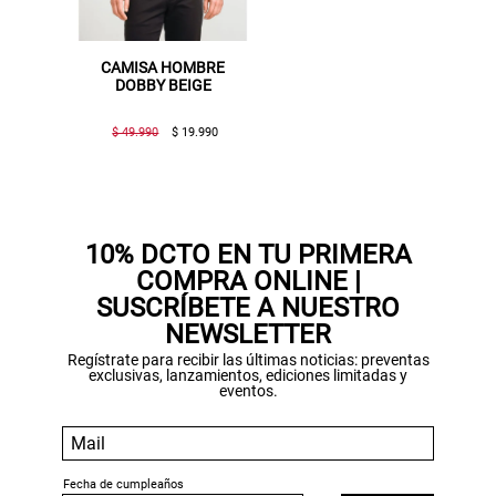
CAMISA HOMBRE
DOBBY BEIGE
$ 49.990
$ 19.990
Gracias por inscribirte!
Aquí esta tu cupón, usalo en tu siguiente
compra. Valido por 72 hrs.
10% DCTO EN TU PRIMERA
COMPRA ONLINE |
SUSPE01
SUSCRÍBETE A NUESTRO
NEWSLETTER
Regístrate para recibir las últimas noticias: preventas
exclusivas, lanzamientos, ediciones limitadas y
eventos.