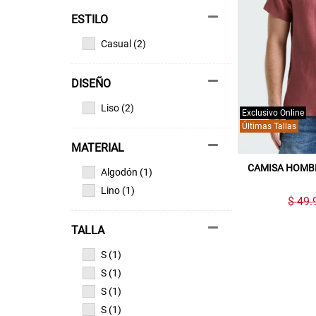
ESTILO
Casual (2)
DISEÑO
Liso (2)
Exclusivo Online
Últimas Tallas
MATERIAL
CAMISA HOMB
Algodón (1)
Lino (1)
$ 49.
TALLA
S (1)
S (1)
S (1)
S (1)