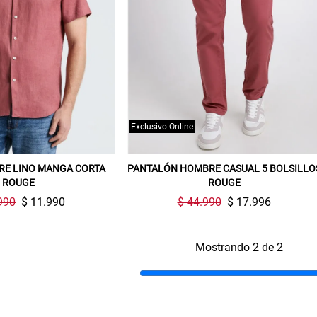
Exclusivo Online
RE LINO MANGA CORTA
PANTALÓN HOMBRE CASUAL 5 BOLSILLO
ROUGE
ROUGE
990
$ 11.990
$ 44.990
$ 17.996
Gracias por inscribirte!
Mostrando 2 de 2
Aquí esta tu cupón, usalo en tu siguiente
compra. Valido por 72 hrs.
SUSPE01