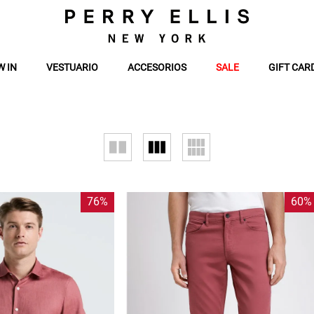
W IN
VESTUARIO
ACCESORIOS
SALE
GIFT CAR
76%
60%