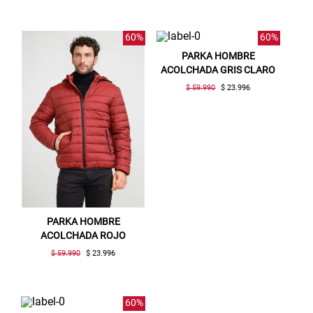
60%
60%
PARKA HOMBRE
ACOLCHADA GRIS CLARO
$ 59.990
$ 23.996
Gracias por inscribirte!
Aquí esta tu cupón, usalo en tu siguiente
compra. Valido por 72 hrs.
SUSPE01
PARKA HOMBRE
ACOLCHADA ROJO
$ 59.990
$ 23.996
60%