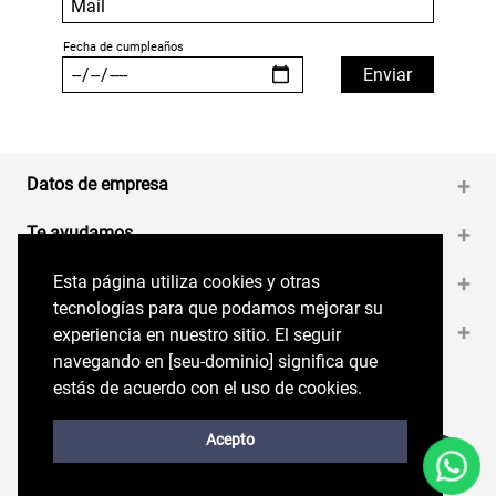
Datos de empresa
+
Te ayudamos
+
Esta página utiliza cookies y otras
Esta página utiliza cookies y otras
Medios de pago
+
tecnologías para que podamos mejorar su
tecnologías para que podamos mejorar su
Contáctanos
+
experiencia en nuestro sitio. El seguir
experiencia en nuestro sitio. El seguir
navegando en perryellis.cl significa que estás
navegando en [seu-dominio] significa que
de acuerdo con el uso de cookies.
estás de acuerdo con el uso de cookies.
Síguenos en nuestras RRSS
Trabaja con Nosotros
Acepto
Acepto