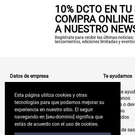
10% DCTO EN TU
COMPRA ONLINE 
A NUESTRO NEW
Regístrate para recibir las últimas noticias
lanzamientos, ediciones limitadas y evento
Datos de empresa
Te ayudamos
Centro de ayu
Comercializadora de Vestuario S.A
Esta página utiliza cookies y otras
Esta página utiliza cookies y otras
96.554.710-K
Contáctanos
tecnologías para que podamos mejorar su
tecnologías para que podamos mejorar su
Cambios o dev
experiencia en nuestro sitio. El seguir
experiencia en nuestro sitio. El seguir
Felix de Amesti 218,
Despacho
Las Condes, Santiago,
navegando en perryellis.cl significa que estás
navegando en [seu-dominio] significa que
Mis pedidos
Chile
Tiendas
de acuerdo con el uso de cookies.
estás de acuerdo con el uso de cookies.
Servicio de sas