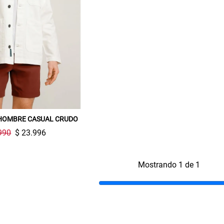
Gracias por inscribirte!
HOMBRE CASUAL CRUDO
Aquí esta tu cupón, usalo en tu siguiente
990
$ 23.996
compra. Valido por 72 hrs.
SUSPE01
Mostrando 1 de 1