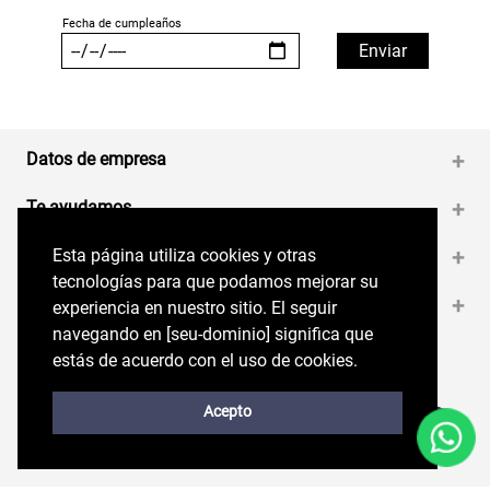
Datos de empresa
+
Te ayudamos
+
Esta página utiliza cookies y otras
Esta página utiliza cookies y otras
Medios de pago
+
tecnologías para que podamos mejorar su
tecnologías para que podamos mejorar su
Contáctanos
+
experiencia en nuestro sitio. El seguir
experiencia en nuestro sitio. El seguir
navegando en perryellis.cl significa que estás
navegando en [seu-dominio] significa que
de acuerdo con el uso de cookies.
estás de acuerdo con el uso de cookies.
Síguenos en nuestras RRSS
Trabaja con Nosotros
Acepto
Acepto