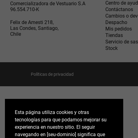
Centro de ayu
Comercializadora de Vestuario S.A
96.554.710-K
Contáctanos
Cambios o dev
Felix de Amesti 218,
Despacho
Las Condes, Santiago,
Mis pedidos
Chile
Tiendas
Servicio de sas
Stock
Políticas de privacidad
Esta página utiliza cookies y otras
Esta página utiliza cookies y otras
tecnologías para que podamos mejorar su
tecnologías para que podamos mejorar su
experiencia en nuestro sitio. El seguir
experiencia en nuestro sitio. El seguir
navegando en perryellis.cl significa que estás
navegando en [seu-dominio] significa que