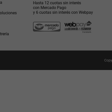
Gracias por inscribirte!
da
Hasta 12 cuotas sin interés
con Mercado Pago
y 6 cuotas sin interés con Webpay
oluciones
Aquí esta tu cupón, usalo en tu siguiente
compra. Valido por 72 hrs.
SUSPE01
trería
Copy