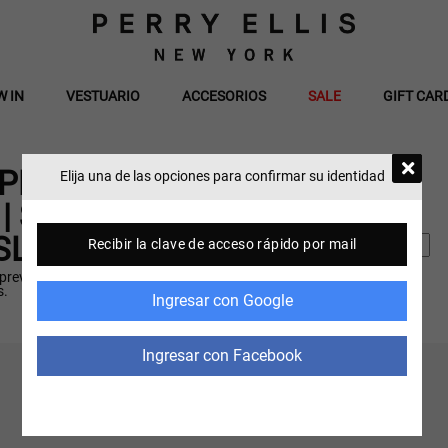
W IN
VESTUARIO
ACCESORIOS
SALE
GIFT CAR
×
 PRIMERA
Elija una de las opciones para confirmar su identidad
| SUSCRÍBETE
SLETTER
Recibir la clave de acceso rápido por mail
: preventas exclusivas,
s.
Ingresar con
Google
Ingresar con
Facebook
Medios de pago