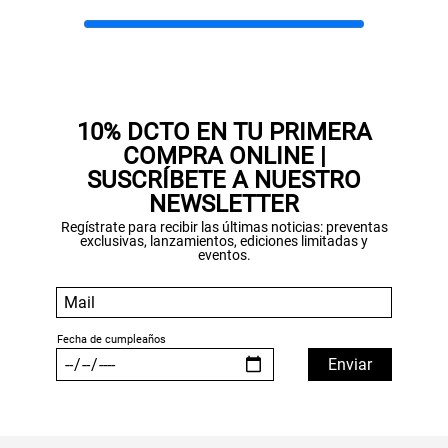
Gracias por inscribirte!
10% DCTO EN TU PRIMERA
Aquí esta tu cupón, usalo en tu siguiente
COMPRA ONLINE |
compra. Valido por 72 hrs.
SUSCRÍBETE A NUESTRO
NEWSLETTER
SUSPE01
Regístrate para recibir las últimas noticias: preventas
exclusivas, lanzamientos, ediciones limitadas y
eventos.