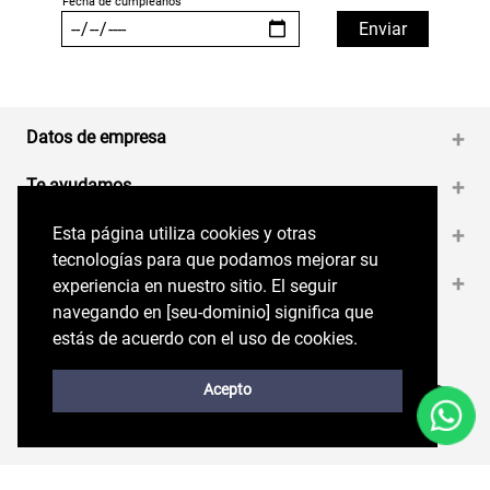
Datos de empresa
+
Te ayudamos
+
Esta página utiliza cookies y otras
Esta página utiliza cookies y otras
Medios de pago
+
tecnologías para que podamos mejorar su
tecnologías para que podamos mejorar su
Contáctanos
+
experiencia en nuestro sitio. El seguir
experiencia en nuestro sitio. El seguir
navegando en perryellis.cl significa que estás
navegando en [seu-dominio] significa que
de acuerdo con el uso de cookies.
estás de acuerdo con el uso de cookies.
Síguenos en nuestras RRSS
Trabaja con Nosotros
Acepto
Acepto