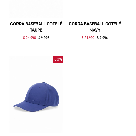
GORRA BASEBALL COTELÉ
GORRA BASEBALL COTELÉ
TAUPE
NAVY
$ 24.990
$ 9.996
$ 24.990
$ 9.996
60%
Gracias por inscribirte!
Aquí esta tu cupón, usalo en tu siguiente
compra. Valido por 72 hrs.