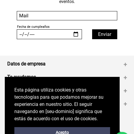
eventos.
Datos de empresa
+
Te ayudamos
+
Esta página utiliza cookies y otras
Esta página utiliza cookies y otras
Medios de pago
+
tecnologías para que podamos mejorar su
tecnologías para que podamos mejorar su
Contáctanos
+
experiencia en nuestro sitio. El seguir
experiencia en nuestro sitio. El seguir
navegando en perryellis.cl significa que estás
navegando en [seu-dominio] significa que
de acuerdo con el uso de cookies.
estás de acuerdo con el uso de cookies.
Síguenos en nuestras RRSS
Trabaja con Nosotros
Acepto
Acepto