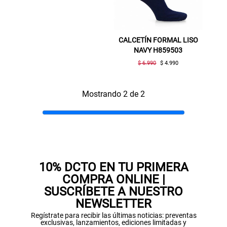
CALCETÍN FORMAL LISO
NAVY H859503
$ 6.990
$ 4.990
Mostrando 2 de 2
Gracias por inscribirte!
Aquí esta tu cupón, usalo en tu siguiente
compra. Valido por 72 hrs.
SUSPE01
10% DCTO EN TU PRIMERA
COMPRA ONLINE |
SUSCRÍBETE A NUESTRO
NEWSLETTER
Regístrate para recibir las últimas noticias: preventas
exclusivas, lanzamientos, ediciones limitadas y