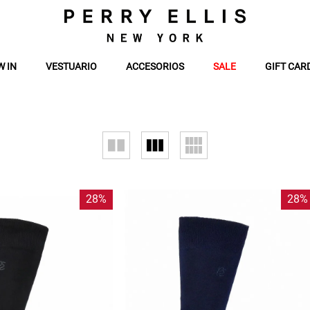
W IN
VESTUARIO
ACCESORIOS
SALE
GIFT CAR
28%
28%