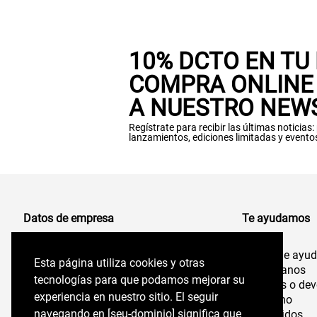
10% DCTO EN TU
COMPRA ONLINE 
A NUESTRO NEW
Regístrate para recibir las últimas noticias
lanzamientos, ediciones limitadas y evento
Datos de empresa
Te ayudamos
Centro de ayu
Comercializadora de Vestuario S.A
Esta página utiliza cookies y otras
Esta página utiliza cookies y otras
96.554.710-K
Contáctanos
tecnologías para que podamos mejorar su
tecnologías para que podamos mejorar su
Cambios o dev
experiencia en nuestro sitio. El seguir
experiencia en nuestro sitio. El seguir
Felix de Amesti 218,
Despacho
Las Condes, Santiago,
navegando en perryellis.cl significa que estás
navegando en [seu-dominio] significa que
Mis pedidos