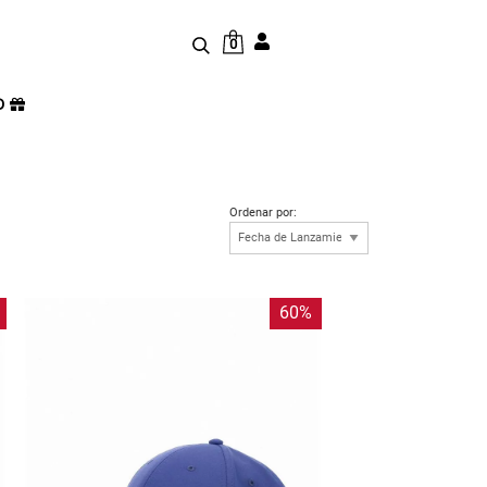
0
D
Ordenar por:
60%