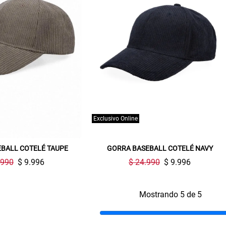
Gracias por inscribirte!
Aquí esta tu cupón, usalo en tu siguiente
compra. Valido por 72 hrs.
SUSPE01
Exclusivo Online
BALL COTELÉ TAUPE
GORRA BASEBALL COTELÉ NAVY
.990
$ 9.996
$ 24.990
$ 9.996
Mostrando 5 de 5